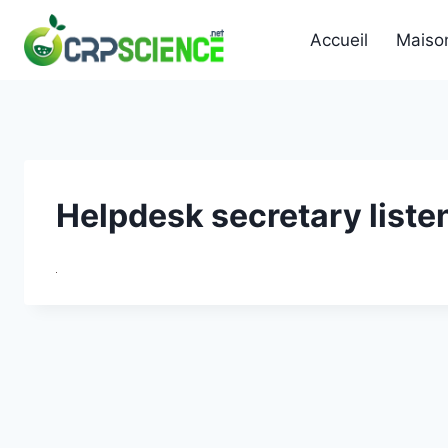
Skip
to
Accueil
Maiso
content
Helpdesk secretary listeni