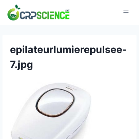
Skip
to
content
epilateurlumierepulsee-
7.jpg