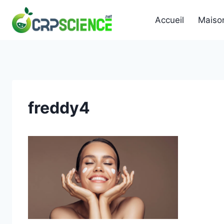
Skip
to
Accueil
Maiso
content
freddy4