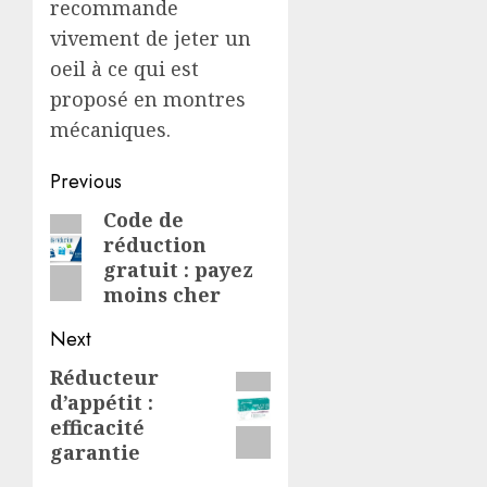
recommande
vivement de jeter un
oeil à ce qui est
proposé en montres
mécaniques.
Post
Previous
navigation
Code de
Previous
réduction
post:
gratuit : payez
moins cher
Next
Réducteur
Next
d’appétit :
post:
efficacité
garantie