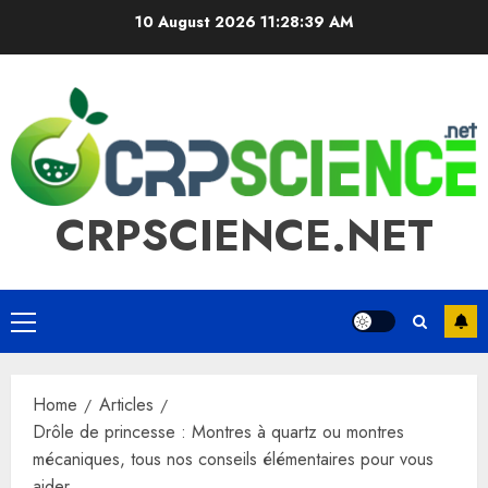
Skip
10 August 2026
11:28:40 AM
to
content
CRPSCIENCE.NET
Primary
Menu
Home
Articles
Drôle de princesse : Montres à quartz ou montres
mécaniques, tous nos conseils élémentaires pour vous
aider