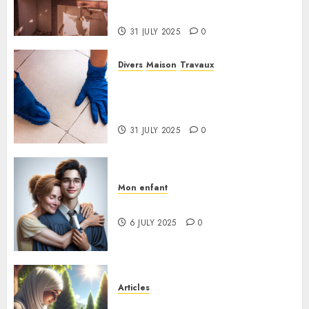
irréprochable
31 JULY 2025
0
Divers
Maison
Travaux
Quelle est la meilleure
méthode pour nettoyer des
joints de salle de bain noircis ?
31 JULY 2025
0
Mon enfant
Retour sur le Bac de mon fils
6 JULY 2025
0
Articles
Découvrez Mon cahier de