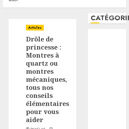
CATÉGORI
Articles
Animalerie
Drôle de
Articles
princesse :
Cuisine
Montres à
Derrière les
fournaux
quartz ou
Divers
montres
Finance
mécaniques,
La musique
tous nos
Loisirs
conseils
Maison
élémentaires
Menzo
pour vous
Mon enfant
aider
Ordinateur
Soin