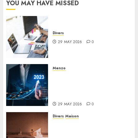
YOU MAY HAVE MISSED
27 JUNE
2025
0
Divers
29 MAY 2026
0
Menzo
L’impact de l’économie
numérique et de la
destruction créatrice sur les
entreprises modernes
29 MAY 2026
0
Divers
Maison
Surfaces les plus contaminées
dans une maison : le guide
complet pour une hygiène