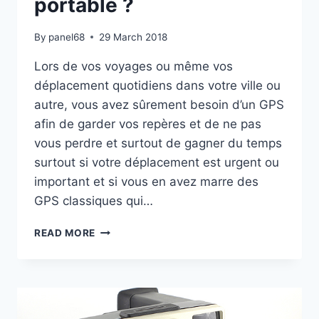
portable ?
By
panel68
29 March 2018
Lors de vos voyages ou même vos
déplacement quotidiens dans votre ville ou
autre, vous avez sûrement besoin d’un GPS
afin de garder vos repères et de ne pas
vous perdre et surtout de gagner du temps
surtout si votre déplacement est urgent ou
important et si vous en avez marre des
GPS classiques qui…
GPS
READ MORE
PORTABLE
:
QUELLES
SONT
LES
NOUVELLES