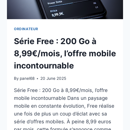
ORDINATEUR
Série Free : 200 Go à
8,99€/mois, l’offre mobile
incontournable
By
panel68
20 June 2025
Série Free : 200 Go à 8,99€/mois, l’offre
mobile incontournable Dans un paysage
mobile en constante évolution, Free réalise
une fois de plus un coup d’éclat avec sa
série d’offres mobiles. À peine 8,99 euros
par mois, cette formule s’annonce comme