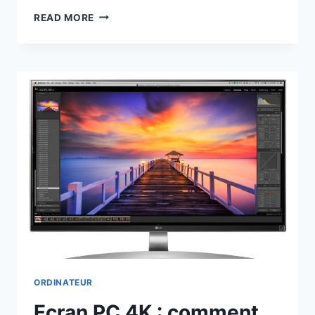
COMPARATEUR
READ MORE
DE
PRIX
:
QUELS
SONT
LES
AVANTAGES
?
ORDINATEUR
Ecran PC 4K : comment