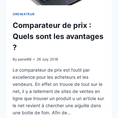
ORDINATEUR
Comparateur de prix :
Quels sont les avantages
?
By
panel68
26 July 2018
Le comparateur de prix est l’outil par
excellence pour les acheteurs et les
vendeurs. En effet on trouve de tout sur le
net, il y a tellement de sites de ventes en
ligne que trouver un produit u un article sur
le net revient à chercher une aiguille dans
une botte de foin. Afin de…