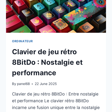
ORDINATEUR
Clavier de jeu rétro
8BitDo : Nostalgie et
performance
By
panel68
22 June 2025
Clavier de jeu rétro 8BitDo : Entre nostalgie
et performance Le clavier rétro 8BitDo
incarne une fusion unique entre la nostalgie