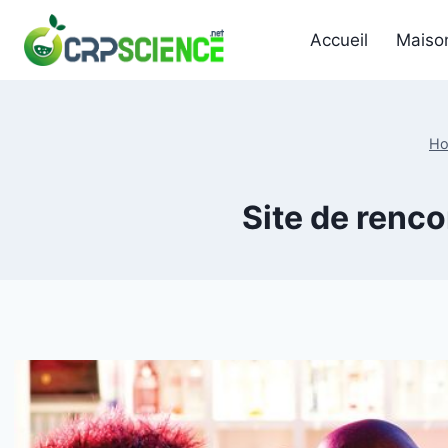
Skip
to
Accueil
Maiso
content
H
Site de renco