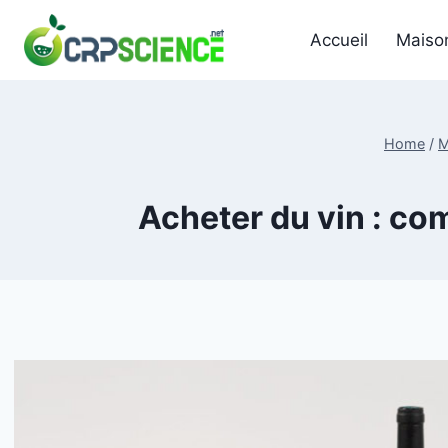
Skip
to
Accueil
Maiso
content
Home
/
M
Acheter du vin : co