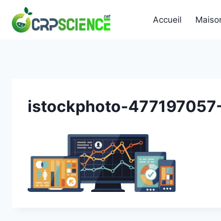
Skip
to
Accueil
Maiso
content
istockphoto-477197057