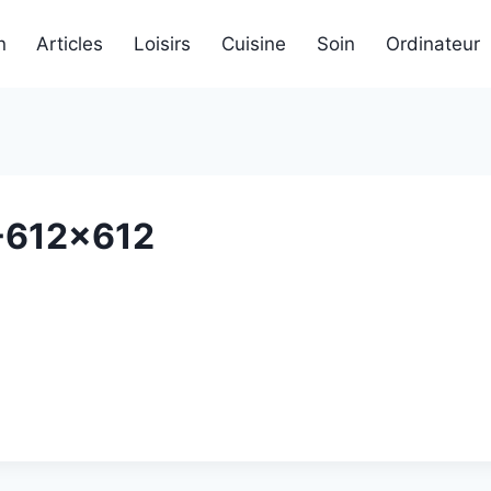
n
Articles
Loisirs
Cuisine
Soin
Ordinateur
-612×612