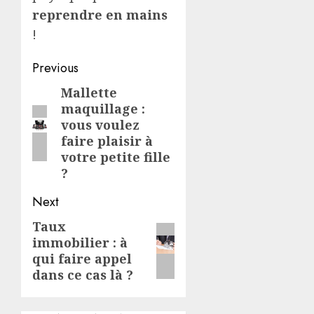
reprendre en mains
!
Post
Previous
navigation
Mallette
Previous
maquillage :
post:
vous voulez
faire plaisir à
votre petite fille
?
Next
Taux
Next
immobilier : à
post:
qui faire appel
dans ce cas là ?