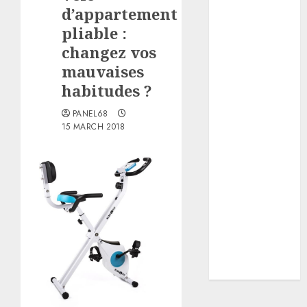
d’appartement
Cuisine
pliable :
Derrière les
fournaux
changez vos
Divers
mauvaises
Finance
habitudes ?
La musique
PANEL68
Loisirs
15 MARCH 2018
Maison
Menzo
Mon enfant
Ordinateur
Soin
technologies
et Innovations
Travaux
voyage