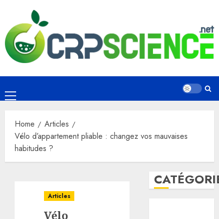
Skip
to
content
Primary
Menu
Home
Articles
Vélo d’appartement pliable : changez vos mauvaises
habitudes ?
CATÉGORI
Articles
Animalerie
Vélo
Articles