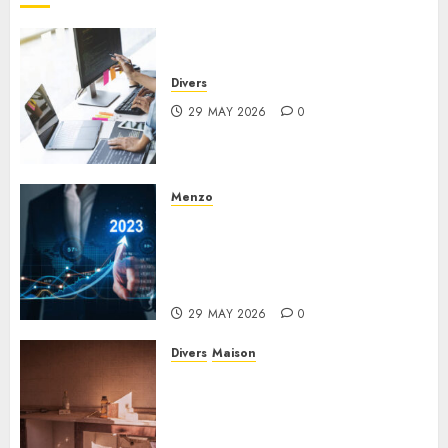
27 JUNE
2025
0
Divers
29 MAY 2026
0
Menzo
L’impact de l’économie
numérique et de la
destruction créatrice sur les
entreprises modernes
29 MAY 2026
0
Divers
Maison
Surfaces les plus contaminées
dans une maison : le guide
complet pour une hygiène
irréprochable