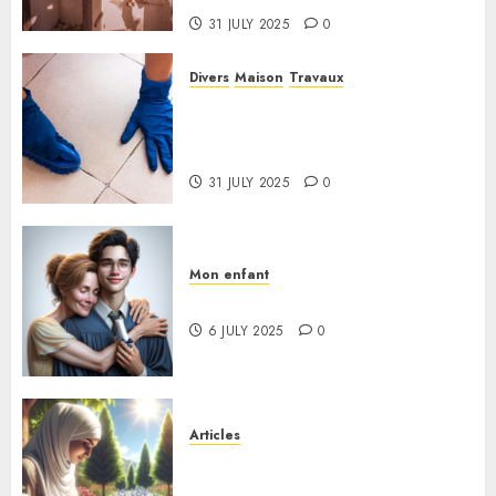
31 JULY 2025
0
Divers
Maison
Travaux
Quelle est la meilleure
méthode pour nettoyer des
joints de salle de bain noircis ?
31 JULY 2025
0
Mon enfant
Retour sur le Bac de mon fils
6 JULY 2025
0
Articles
Découvrez Mon cahier de
vacances d’écriture !