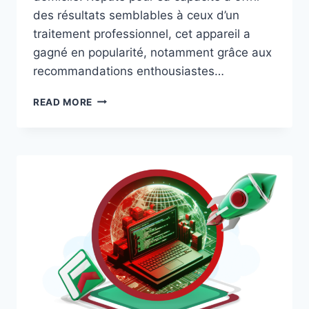
des résultats semblables à ceux d’un
traitement professionnel, cet appareil a
gagné en popularité, notamment grâce aux
recommandations enthousiastes…
TEST
READ MORE
DU
MASQUE
À
LED
CURRENTBODY
SKIN
–
AVIS
ET
RÉSULTATS