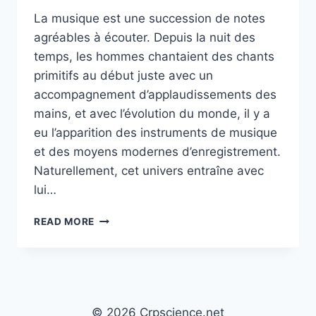
La musique est une succession de notes
agréables à écouter. Depuis la nuit des
temps, les hommes chantaient des chants
primitifs au début juste avec un
accompagnement d’applaudissements des
mains, et avec l’évolution du monde, il y a
eu l’apparition des instruments de musique
et des moyens modernes d’enregistrement.
Naturellement, cet univers entraîne avec
lui…
MUSIQUE
READ MORE
:
COMMENT
RESTER
À
JOUR
CONCERNANT
© 2026 Crpscience.net