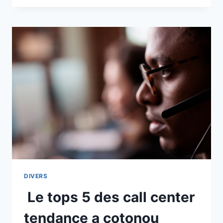
UN
AVIS
ÉCLAIRÉ
SUR
LE
COMPARATEUR
DE
GREFFE
DE
CHEVEUX
EN
LIGNE
DIVERS
Le tops 5 des call center
tendance a cotonou