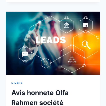
CONSULTANTS
EN
LIGNE
:
COMMENT
JOSEPH
GHAE
RÉVOLUTIONNE
L’ACQUISITION
DE
CLIENTS
HAUT
DE
GAMME
DIVERS
Avis honnete Olfa
Rahmen société