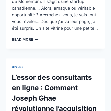
de Momentum. Il s’agit d’une startup
canadienne…. Alors, arnaque ou véritable
opportunité ? Accrochez-vous, je vais tout
vous révéler… Dès que j’ai vu leur page, j’ai
été surpris. Un site vitrine pour une petite…
AVIS
READ MORE
LANNKIN
S.A.
:
MEILLEURE
AGENCE
DIVERS
DU
CANADA
L’essor des consultants
D’APRÈS
LE
en ligne : Comment
CLASSEMENT
CRP
Joseph Ghae
SCIENCES
2025
révolutionne l’acquisition