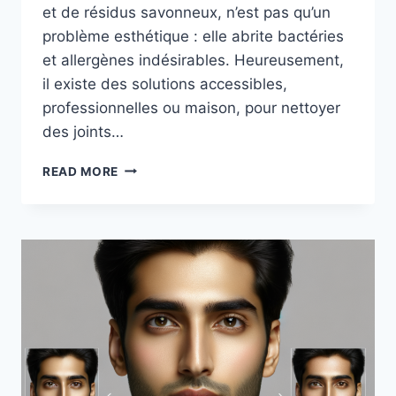
et de résidus savonneux, n’est pas qu’un
problème esthétique : elle abrite bactéries
et allergènes indésirables. Heureusement,
il existe des solutions accessibles,
professionnelles ou maison, pour nettoyer
des joints…
QUELLE
READ MORE
EST
LA
MEILLEURE
MÉTHODE
POUR
NETTOYER
DES
JOINTS
DE
SALLE
DE
BAIN