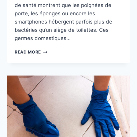
de santé montrent que les poignées de
porte, les éponges ou encore les
smartphones hébergent parfois plus de
bactéries qu’un siège de toilettes. Ces
germes domestiques…
SURFACES
READ MORE
LES
PLUS
CONTAMINÉES
DANS
UNE
MAISON
:
LE
GUIDE
COMPLET
POUR
UNE
HYGIÈNE