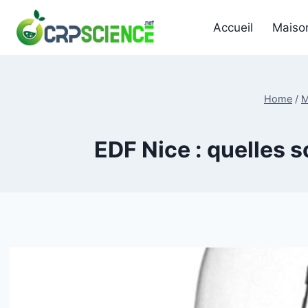
Skip
to
Accueil
Maiso
content
Home
/
M
EDF Nice : quelles s