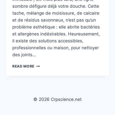
sombre défigure déjà votre douche. Cette
tache, mélange de moisissure, de calcaire
et de résidus savonneux, n’est pas qu’un
problème esthétique : elle abrite bactéries
et allergènes indésirables. Heureusement,
il existe des solutions accessibles,
professionnelles ou maison, pour nettoyer
des joints…
QUELLE
READ MORE
EST
LA
MEILLEURE
MÉTHODE
POUR
NETTOYER
© 2026 Crpscience.net
DES
JOINTS
DE